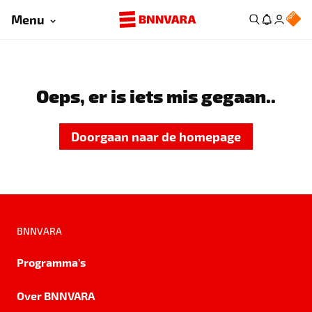
Menu
Oeps, er is iets mis gegaan..
Doorgaan naar de homepage
BNNVARA
Programma's
Over BNNVARA