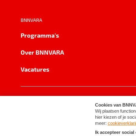
BNNVARA
Programma's
Over BNNVARA
Vacatures
Privacy
Cookie-instellingen
Algemene 