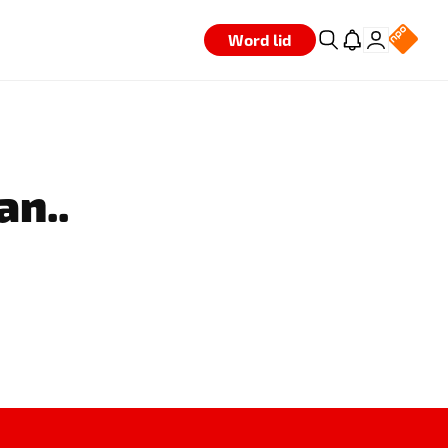
Word lid
an..