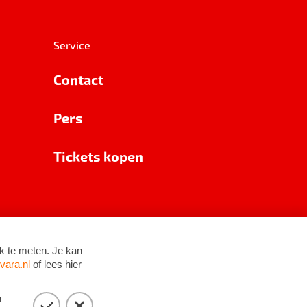
Service
Contact
Pers
Tickets kopen
RSIN 8531 62 402