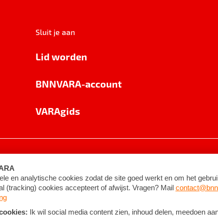
Sluit je aan
Lid worden
BNNVARA-account
VARAgids
voorwaarden
©
2026
BNNVARA