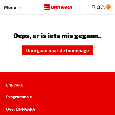
Menu
Oeps, er is iets mis gegaan..
Doorgaan naar de homepage
BNNVARA
Programma's
Over BNNVARA