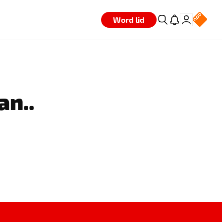
Word lid
an..