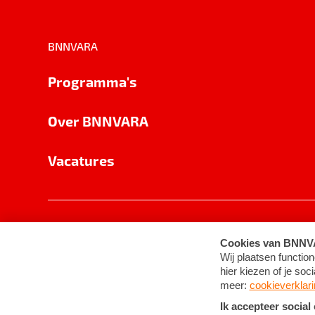
BNNVARA
Programma's
Over BNNVARA
Vacatures
Privacy
Cookie-instellingen
Algemene 