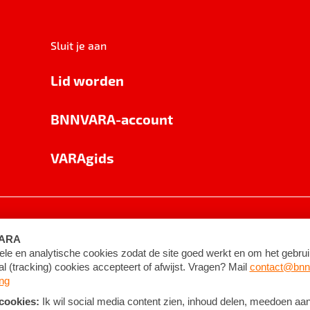
Sluit je aan
Lid worden
BNNVARA-account
VARAgids
voorwaarden
©
2026
BNNVARA