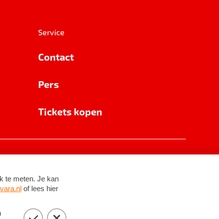
Service
Contact
Pers
Tickets kopen
RSIN 8531 62 402