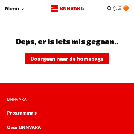
Menu
Oeps, er is iets mis gegaan..
Doorgaan naar de homepage
BNNVARA
Programma's
Over BNNVARA