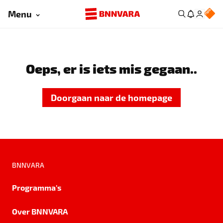
Menu
Oeps, er is iets mis gegaan..
Doorgaan naar de homepage
BNNVARA
Programma's
Over BNNVARA