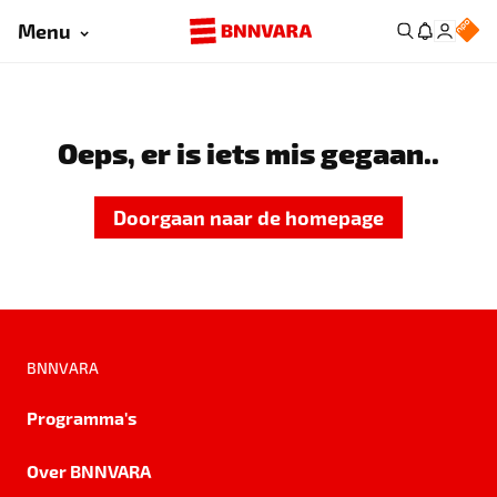
Menu
Oeps, er is iets mis gegaan..
Doorgaan naar de homepage
BNNVARA
Programma's
Over BNNVARA