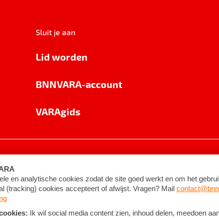
Sluit je aan
Lid worden
BNNVARA-account
VARAgids
voorwaarden
©
2026
BNNVARA