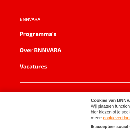
BNNVARA
Programma's
Over BNNVARA
Vacatures
Privacy
Cookie-instellingen
Algemene 