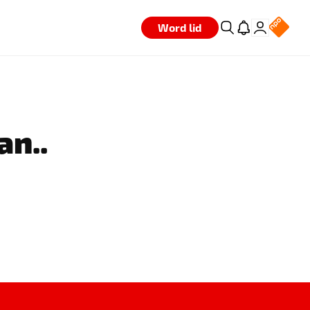
Word lid
an..