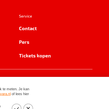
Service
Contact
Pers
Tickets kopen
RSIN 8531 62 402