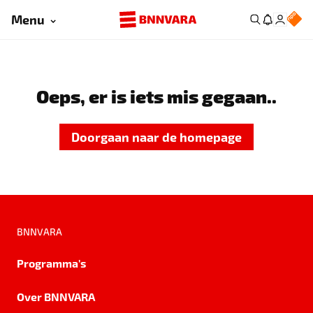
Menu
Oeps, er is iets mis gegaan..
Doorgaan naar de homepage
BNNVARA
Programma's
Over BNNVARA