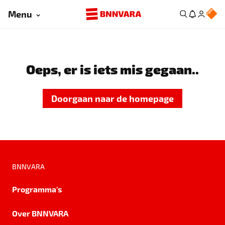
Menu
Oeps, er is iets mis gegaan..
Doorgaan naar de homepage
BNNVARA
Programma's
Over BNNVARA