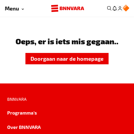
Menu
Oeps, er is iets mis gegaan..
Doorgaan naar de homepage
BNNVARA
Programma's
Over BNNVARA