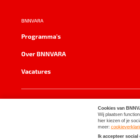
BNNVARA
Programma's
Over BNNVARA
Vacatures
Privacy
Cookie-instellingen
Algemene 