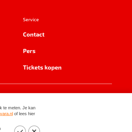
Service
Contact
Pers
Tickets kopen
RSIN 8531 62 402