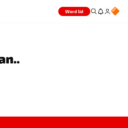
Word lid
an..