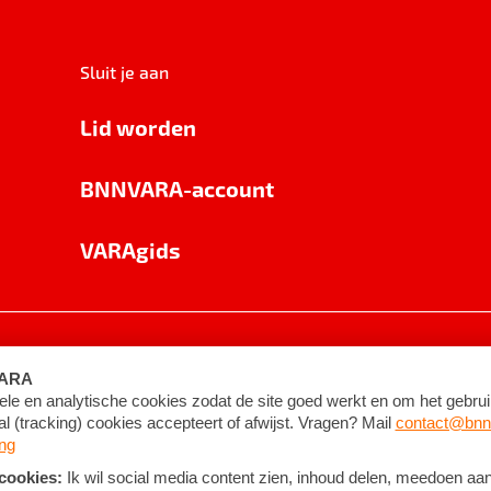
Sluit je aan
Lid worden
BNNVARA-account
VARAgids
voorwaarden
©
2026
BNNVARA