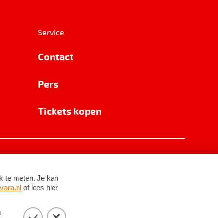
Service
Contact
Pers
Tickets kopen
RSIN 8531 62 402