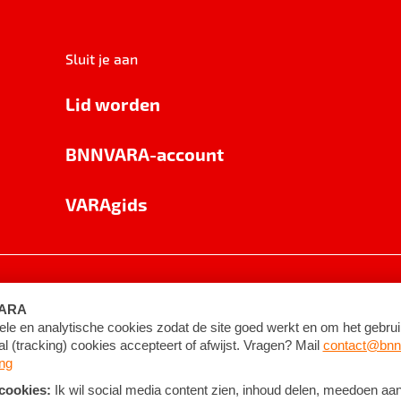
Sluit je aan
Lid worden
BNNVARA-account
VARAgids
voorwaarden
©
2026
BNNVARA