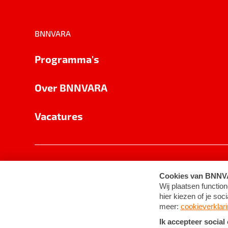
BNNVARA
Programma's
Over BNNVARA
Vacatures
Privacy
Cookie-instellingen
Algemene 