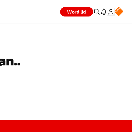
Word lid
an..