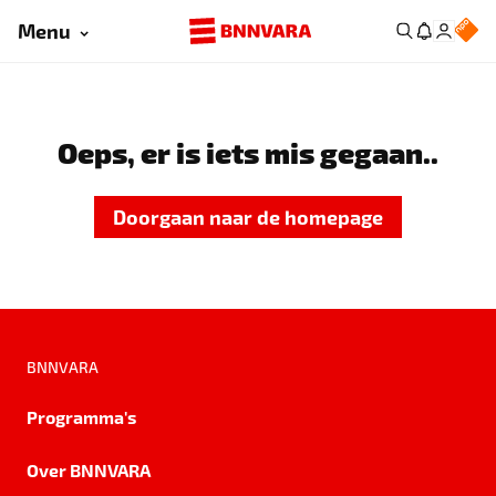
Menu
Oeps, er is iets mis gegaan..
Doorgaan naar de homepage
BNNVARA
Programma's
Over BNNVARA