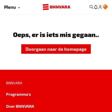
Menu
Oeps, er is iets mis gegaan..
Doorgaan naar de homepage
BNNVARA
Programma's
Over BNNVARA