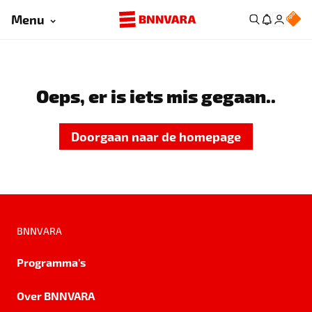
Menu
Oeps, er is iets mis gegaan..
Doorgaan naar de homepage
BNNVARA
Programma's
Over BNNVARA