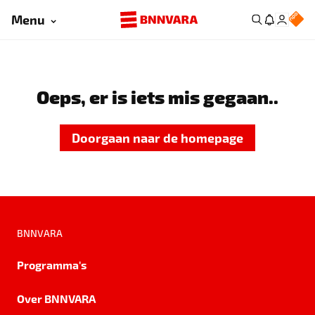
Menu
Oeps, er is iets mis gegaan..
Doorgaan naar de homepage
BNNVARA
Programma's
Over BNNVARA