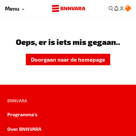
Menu
Oeps, er is iets mis gegaan..
Doorgaan naar de homepage
BNNVARA
Programma's
Over BNNVARA