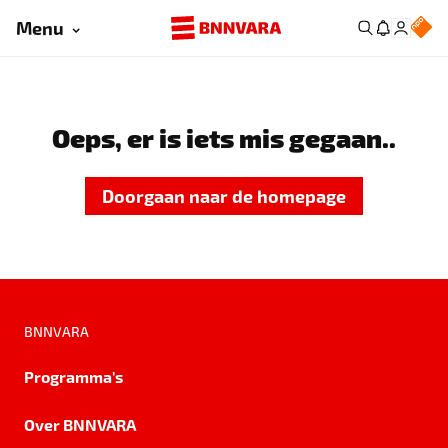
Menu
Oeps, er is iets mis gegaan..
Doorgaan naar de homepage
BNNVARA
Programma's
Over BNNVARA