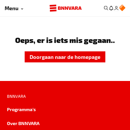
Menu
Oeps, er is iets mis gegaan..
Doorgaan naar de homepage
BNNVARA
Programma's
Over BNNVARA