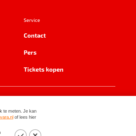
Service
Contact
Pers
Tickets kopen
RSIN 8531 62 402