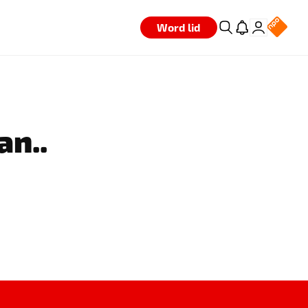
Word lid
an..