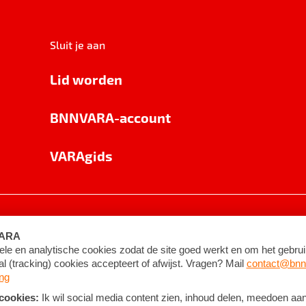
Sluit je aan
Lid worden
BNNVARA-account
VARAgids
voorwaarden
©
2026
BNNVARA