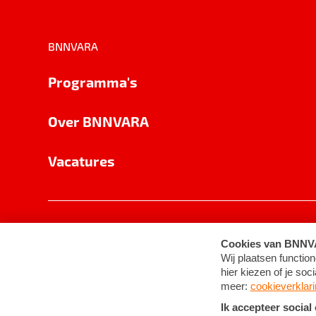
BNNVARA
Programma's
Over BNNVARA
Vacatures
Privacy
Cookie-instellingen
Algemene 