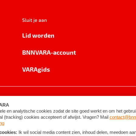
Sluit je aan
Lid worden
BNNVARA-account
VARAgids
voorwaarden
©
2026
BNNVARA