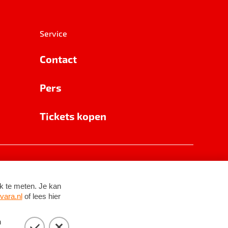
Service
Contact
Pers
Tickets kopen
RSIN 8531 62 402