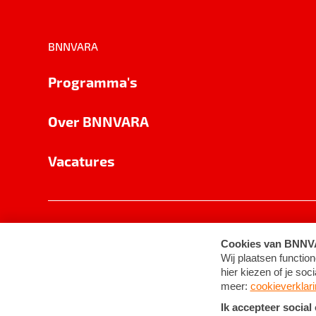
BNNVARA
Programma's
Over BNNVARA
Vacatures
Privacy
Cookie-instellingen
Algemene 