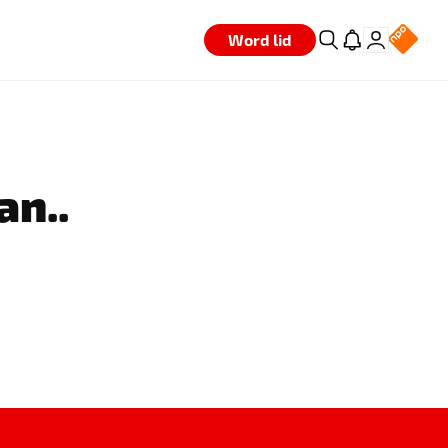
Word lid
an..