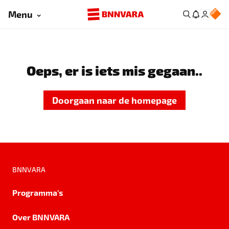
Menu
Oeps, er is iets mis gegaan..
Doorgaan naar de homepage
BNNVARA
Programma's
Over BNNVARA