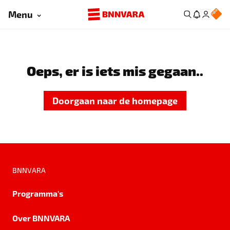
Menu
Oeps, er is iets mis gegaan..
Doorgaan naar de homepage
BNNVARA
Programma's
Over BNNVARA