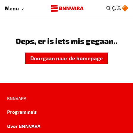
Menu
Oeps, er is iets mis gegaan..
Doorgaan naar de homepage
BNNVARA
Programma's
Over BNNVARA