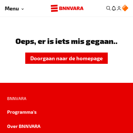
Menu
Oeps, er is iets mis gegaan..
Doorgaan naar de homepage
BNNVARA
Programma's
Over BNNVARA