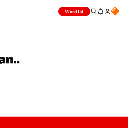
Word lid
an..