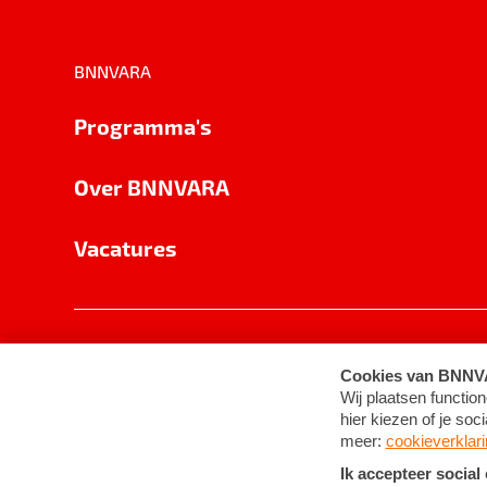
BNNVARA
Programma's
Over BNNVARA
Vacatures
Privacy
Cookie-instellingen
Algemene 