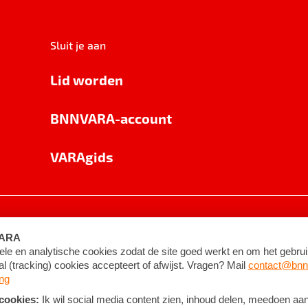
Sluit je aan
Lid worden
BNNVARA-account
VARAgids
voorwaarden
©
2026
BNNVARA