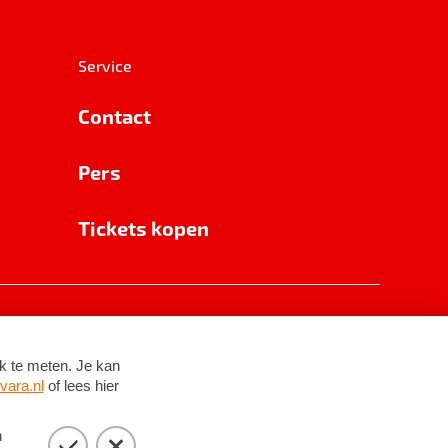
Service
Contact
Pers
Tickets kopen
RSIN 8531 62 402