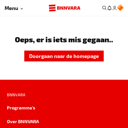
Menu
Oeps, er is iets mis gegaan..
Doorgaan naar de homepage
BNNVARA
Programma's
Over BNNVARA