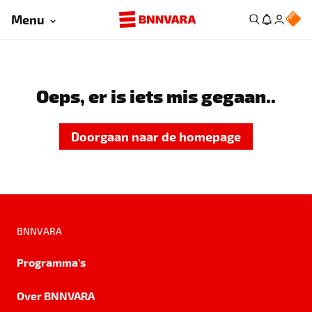
Menu
Oeps, er is iets mis gegaan..
Doorgaan naar de homepage
BNNVARA
Programma's
Over BNNVARA