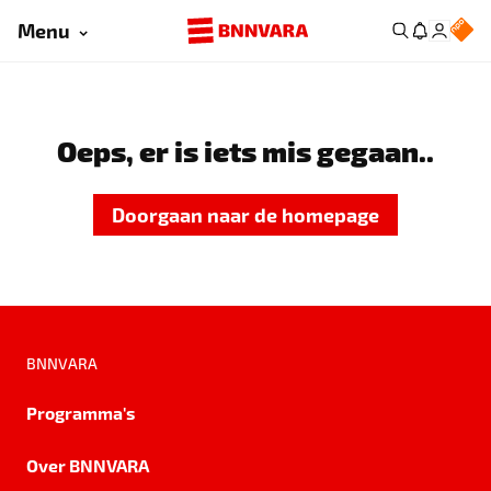
Menu
Oeps, er is iets mis gegaan..
Doorgaan naar de homepage
BNNVARA
Programma's
Over BNNVARA