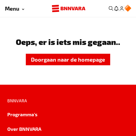
Menu
Oeps, er is iets mis gegaan..
Doorgaan naar de homepage
BNNVARA
Programma's
Over BNNVARA