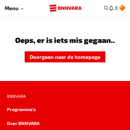
Menu
Oeps, er is iets mis gegaan..
Doorgaan naar de homepage
BNNVARA
Programma's
Over BNNVARA