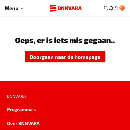
Menu
Oeps, er is iets mis gegaan..
Doorgaan naar de homepage
BNNVARA
Programma's
Over BNNVARA