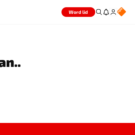
Word lid
an..