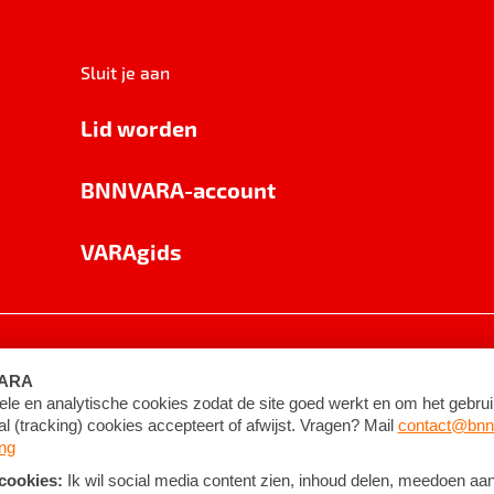
Sluit je aan
Lid worden
BNNVARA-account
VARAgids
voorwaarden
©
2026
BNNVARA