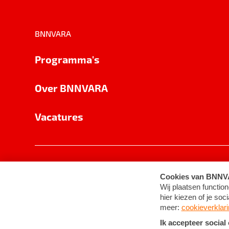
BNNVARA
Programma's
Over BNNVARA
Vacatures
Privacy
Cookie-instellingen
Algemene 