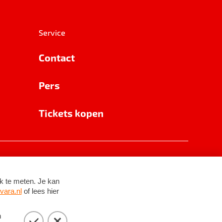
Service
Contact
Pers
Tickets kopen
RSIN 8531 62 402