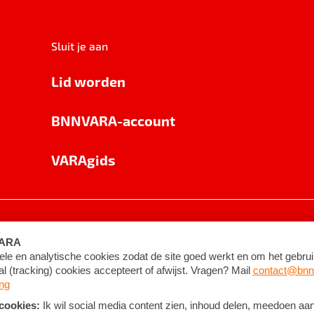
Sluit je aan
Lid worden
BNNVARA-account
VARAgids
voorwaarden
©
2026
BNNVARA