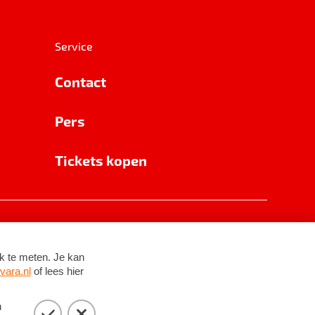
Service
Contact
Pers
Tickets kopen
RSIN 8531 62 402