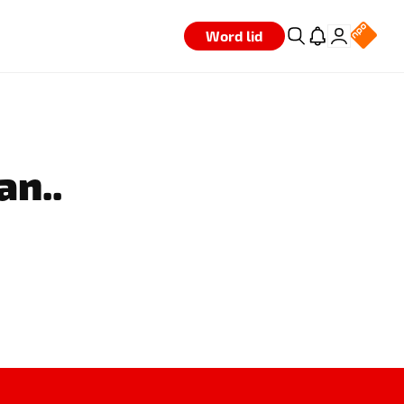
Word lid
an..