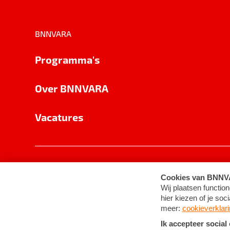
BNNVARA
Programma's
Over BNNVARA
Vacatures
Privacy
Cookie-instellingen
Algemene 