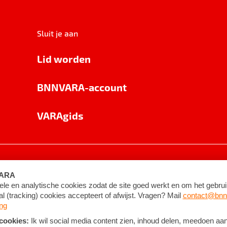
Sluit je aan
Lid worden
BNNVARA-account
VARAgids
voorwaarden
©
2026
BNNVARA