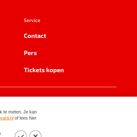
Service
Contact
Pers
Tickets kopen
RSIN 8531 62 402