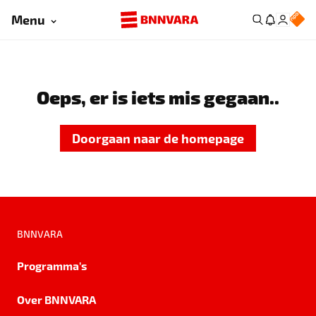
Menu
Oeps, er is iets mis gegaan..
Doorgaan naar de homepage
BNNVARA
Programma's
Over BNNVARA