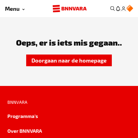
Menu
Oeps, er is iets mis gegaan..
Doorgaan naar de homepage
BNNVARA
Programma's
Over BNNVARA