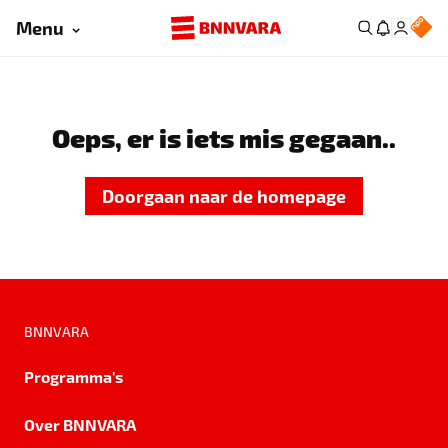
Menu
Oeps, er is iets mis gegaan..
Doorgaan naar de homepage
BNNVARA
Programma's
Over BNNVARA