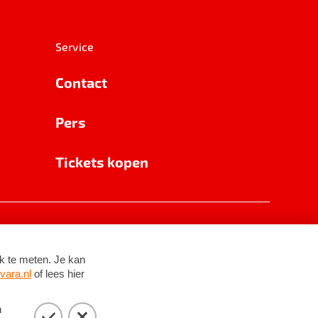
Service
Contact
Pers
Tickets kopen
RSIN 8531 62 402