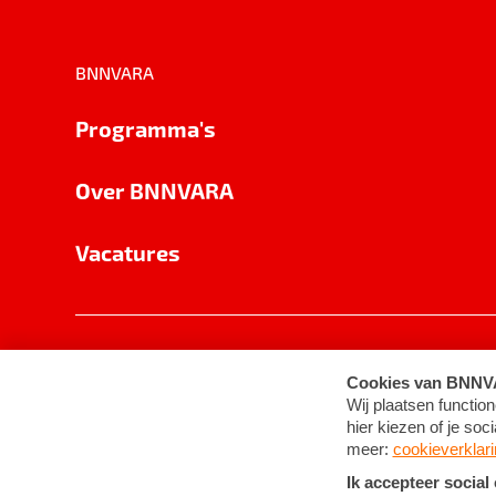
BNNVARA
Programma's
Over BNNVARA
Vacatures
Privacy
Cookie-instellingen
Algemene 