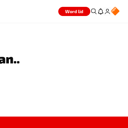
Word lid
an..