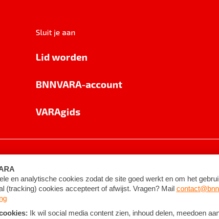
Sluit je aan
Lid worden
BNNVARA-account
VARAgids
voorwaarden
©
2026
BNNVARA