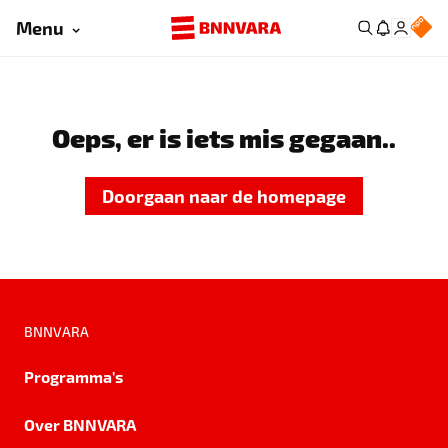
Menu
Oeps, er is iets mis gegaan..
Doorgaan naar de homepage
BNNVARA
Programma's
Over BNNVARA