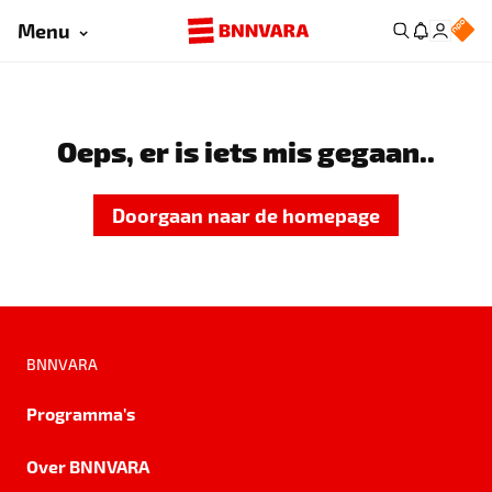
Menu
Oeps, er is iets mis gegaan..
Doorgaan naar de homepage
BNNVARA
Programma's
Over BNNVARA