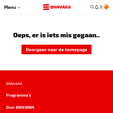
Menu
Oeps, er is iets mis gegaan..
Doorgaan naar de homepage
BNNVARA
Programma's
Over BNNVARA