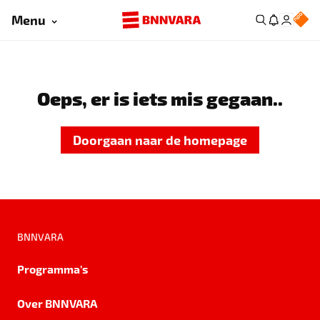
Menu
Oeps, er is iets mis gegaan..
Doorgaan naar de homepage
BNNVARA
Programma's
Over BNNVARA