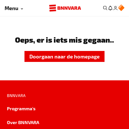
Menu
Oeps, er is iets mis gegaan..
Doorgaan naar de homepage
BNNVARA
Programma's
Over BNNVARA