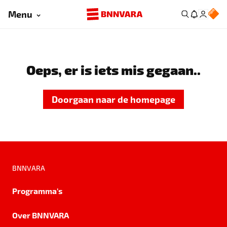
Menu
Oeps, er is iets mis gegaan..
Doorgaan naar de homepage
BNNVARA
Programma's
Over BNNVARA