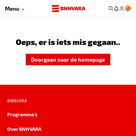
Menu
Oeps, er is iets mis gegaan..
Doorgaan naar de homepage
BNNVARA
Programma's
Over BNNVARA