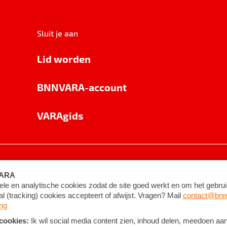
Sluit je aan
Lid worden
BNNVARA-account
VARAgids
voorwaarden
©
2026
BNNVARA