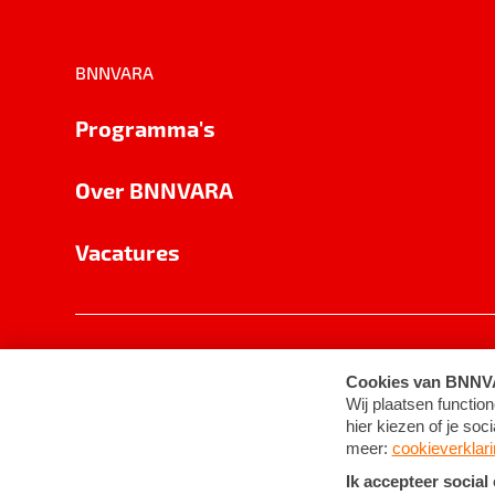
BNNVARA
Programma's
Over BNNVARA
Vacatures
Privacy
Cookie-instellingen
Algemene 