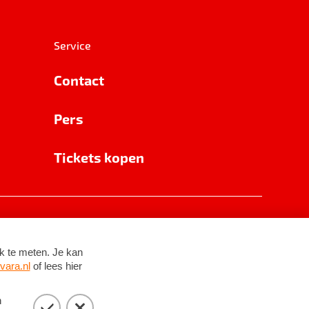
Service
Contact
Pers
Tickets kopen
RSIN 8531 62 402