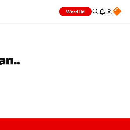
Word lid
an..