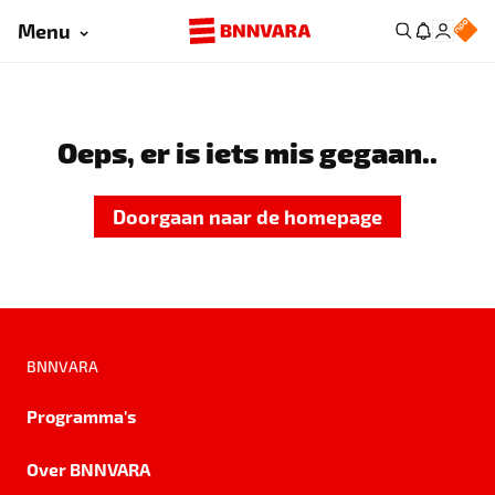
Menu
Oeps, er is iets mis gegaan..
Doorgaan naar de homepage
BNNVARA
Programma's
Over BNNVARA