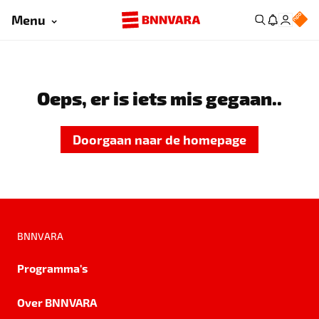
Menu
Oeps, er is iets mis gegaan..
Doorgaan naar de homepage
BNNVARA
Programma's
Over BNNVARA